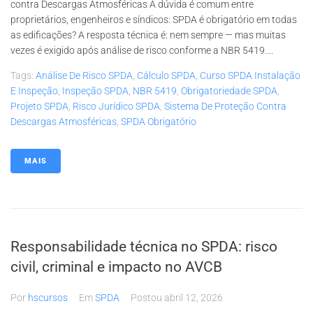
contra Descargas Atmosféricas A dúvida é comum entre
proprietários, engenheiros e síndicos: SPDA é obrigatório em todas
as edificações? A resposta técnica é: nem sempre — mas muitas
vezes é exigido após análise de risco conforme a NBR 5419....
Tags:
Análise De Risco SPDA
,
Cálculo SPDA
,
Curso SPDA Instalação
E Inspeção
,
Inspeção SPDA
,
NBR 5419
,
Obrigatoriedade SPDA
,
Projeto SPDA
,
Risco Jurídico SPDA
,
Sistema De Proteção Contra
Descargas Atmosféricas
,
SPDA Obrigatório
MAIS
Responsabilidade técnica no SPDA: risco
civil, criminal e impacto no AVCB
Por
hscursos
Em
SPDA
Postou
abril 12, 2026