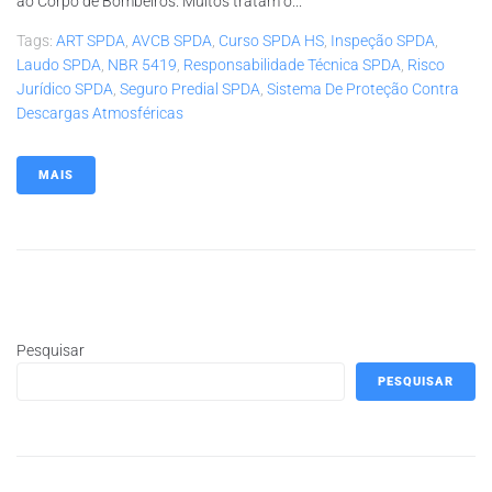
ao Corpo de Bombeiros. Muitos tratam o...
Tags:
ART SPDA
,
AVCB SPDA
,
Curso SPDA HS
,
Inspeção SPDA
,
Laudo SPDA
,
NBR 5419
,
Responsabilidade Técnica SPDA
,
Risco
Jurídico SPDA
,
Seguro Predial SPDA
,
Sistema De Proteção Contra
Descargas Atmosféricas
MAIS
Pesquisar
PESQUISAR