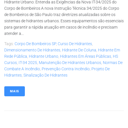
Hidrante Urbano: Entenda as Exigências da Nova IT-34/2025 do
Corpo de Bombeiros A nova Instrução Técnica 34/2025 do Corpo
de Bombeiros de São Paulo traz diretrizes atualizadas sobre os
sistemas de hidrantes urbanos. Esses equipamentos são essenciais
para garantir a rápida atuação em casos de incêndio e precisam
atender a...
Tags:
Corpo De Bombeiros SP
,
Curso De Hidrantes
,
Dimensionamento De Hidrantes
,
Hidrante De Coluna
,
Hidrante Em
Rede Pública
,
Hidrante Urbano
,
Hidrantes Em Áreas Públicas
,
HS
Cursos
,
IT-34 2025
,
Manutenção De Hidrantes Urbanos
,
Normas De
Combate A Incêndio
,
Prevenção Contra Incêndio
,
Projeto De
Hidrantes
,
Sinalização De Hidrantes
MAIS