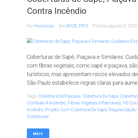
Contra Incêndio
Por
hscursos
Em
AVCB
,
PPCI
Postou
agosto 3, 2025
Coberturas de Sapé, Piaçava e Similares: Cuid
com fibras vegetais, como sapé e piaçava, são
turísticos, mas apresentam riscos elevados d
São Paulo estabelece regras claras para aumen
Tags:
Cobertura De Piaçava
,
Cobertura De Sapé
,
Cobertur
Combate A Incêndio
,
Fibras Vegetais Inflamáveis
,
HS Cur
Incêndio
,
Projeto Com Cobertura De Sapé
,
Regularização
Coberturas
MAIS