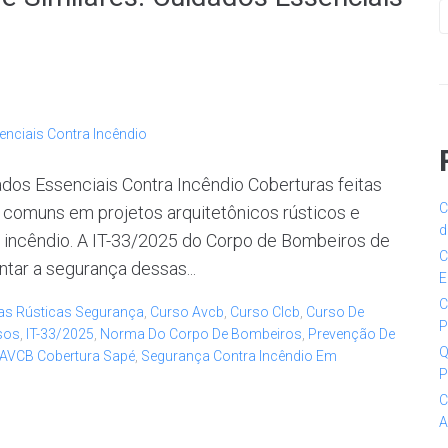
ados Essenciais Contra Incêndio Coberturas feitas
C
 comuns em projetos arquitetônicos rústicos e
d
e incêndio. A IT-33/2025 do Corpo de Bombeiros de
C
tar a segurança dessas...
E
C
as Rústicas Segurança
,
Curso Avcb
,
Curso Clcb
,
Curso De
P
sos
,
IT-33/2025
,
Norma Do Corpo De Bombeiros
,
Prevenção De
Q
 AVCB Cobertura Sapé
,
Segurança Contra Incêndio Em
P
C
A