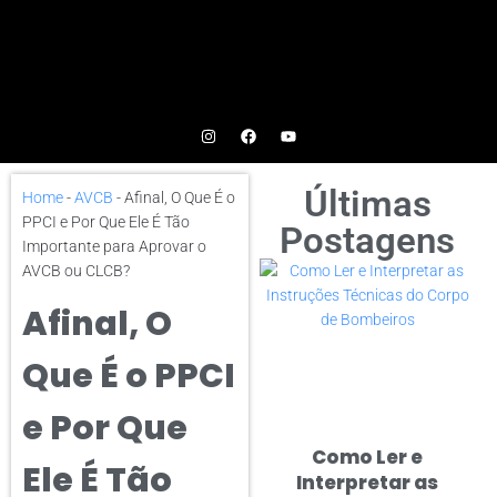
Últimas
Home
-
AVCB
-
Afinal, O Que É o
PPCI e Por Que Ele É Tão
Postagens
Importante para Aprovar o
AVCB ou CLCB?
Afinal, O
Que É o PPCI
e Por Que
Como Ler e
Ele É Tão
Interpretar as