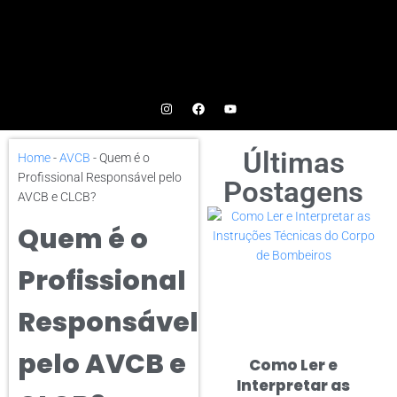
Últimas
Home
-
AVCB
-
Quem é o
Profissional Responsável pelo
Postagens
AVCB e CLCB?
Quem é o
Profissional
Responsável
pelo AVCB e
Como Ler e
Interpretar as