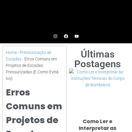
Últimas
Home
-
Pressurização de
Escadas
-
Erros Comuns em
Postagens
Projetos de Escadas
Pressurizadas (E Como Evitá-
los)
Erros
Comuns em
Projetos de
Como Ler e
Interpretar as