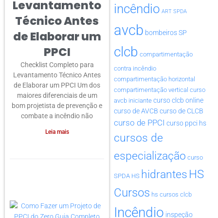
Levantamento
incêndio
ART SPDA
Técnico Antes
avcb
de Elaborar um
bombeiros SP
clcb
PPCI
compartimentação
Checklist Completo para
contra incêndio
Levantamento Técnico Antes
compartimentação horizontal
de Elaborar um PPCI Um dos
compartimentação vertical
curso
maiores diferenciais de um
curso clcb online
avcb iniciante
bom projetista de prevenção e
curso de AVCB
curso de CLCB
combate a incêndio não
curso de PPCI
curso ppci hs
Leia mais
cursos de
especialização
curso
HS
hidrantes
SPDA HS
Cursos
hs cursos clcb
Incêndio
inspeção