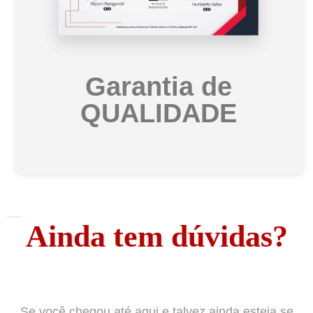
Garantia de
QUALIDADE
Adicione o texto do seu título aqui
Ainda tem dúvidas?
Se você chegou até aqui e talvez ainda esteja se